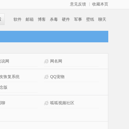
|
意见反馈
收藏本页
索
软件
邮箱
博客
杀毒
硬件
军事
壁纸
聊天
说说网
网名网
好友恢复系统
QQ宠物
概念版
图聊
呱呱视频社区